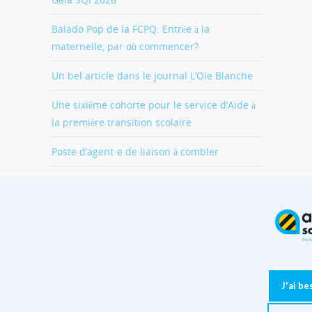
Balado Pop de la FCPQ: Entrée à la
maternelle, par où commencer?
Un bel article dans le journal L’Oie Blanche
Une sixième cohorte pour le service d’Aide à
la première transition scolaire
Poste d’agent·e de liaison à combler
J'ai b